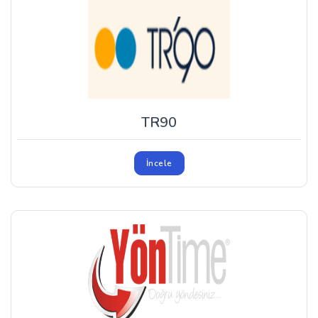
TR90
İncele