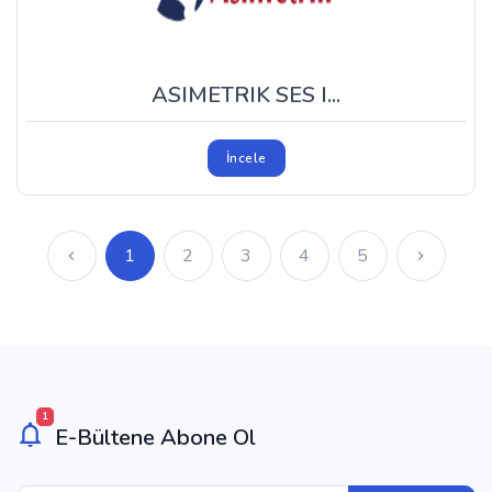
ASIMETRIK SES I...
İncele
1
2
3
4
5
1
E-Bültene Abone Ol