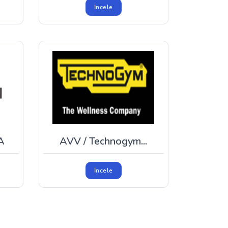
İncele
A
AVV / Technogym...
İncele