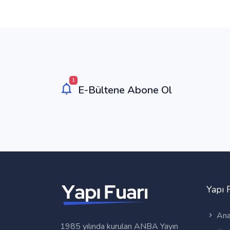
1
E-Bültene Abone Ol
Yapı 
Ana
1985 yılında kurulan ANBA Yayın