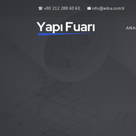
+90 212 288 60 60
info@anba.com.tr
ANA