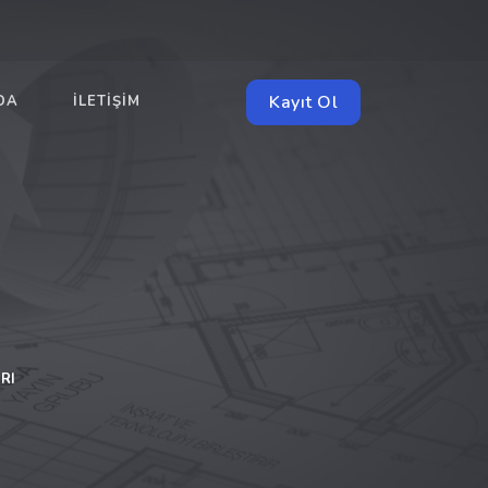
Kayıt Ol
DA
İLETIŞIM
RI