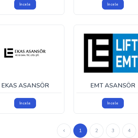
İncele
İncele
EKAS ASANSÖR
EMT ASANSÖR
İncele
İncele
1
2
3
4