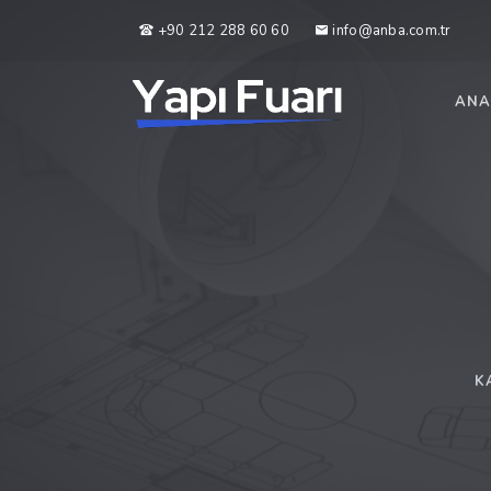
+90 212 288 60 60
info@anba.com.tr
ANA
K