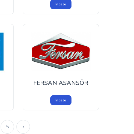
İncele
FERSAN ASANSÖR
İncele
5