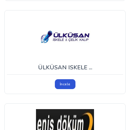
ÜLKÜSAN ISKELE ...
İncele