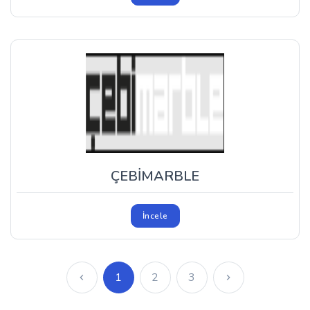
ÇEBİMARBLE
İncele
1
2
3