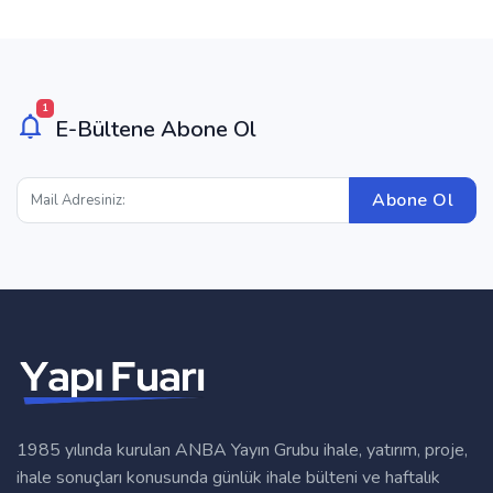
1
E-Bültene Abone Ol
Abone Ol
1985 yılında kurulan ANBA Yayın Grubu ihale, yatırım, proje,
ihale sonuçları konusunda günlük ihale bülteni ve haftalık